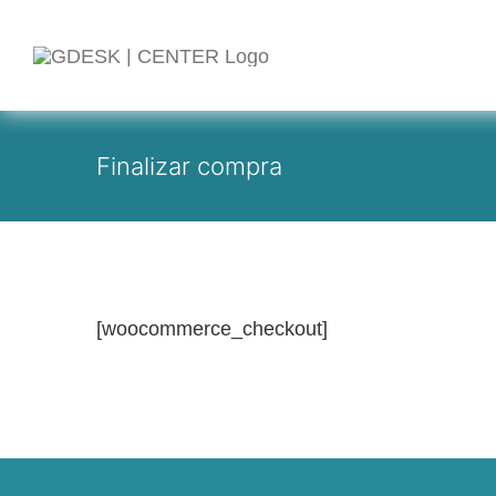
Saltar
al
contenido
Finalizar compra
[woocommerce_checkout]