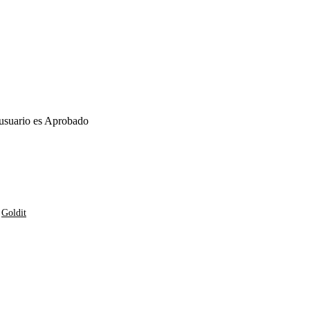
e usuario es Aprobado
y
Goldit